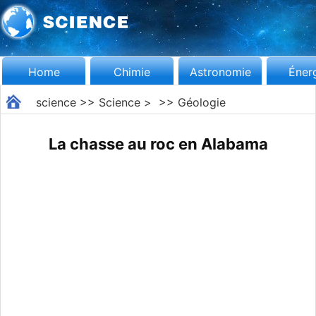
Home
Chimie
Astronomie
Éner
science
>>
Science
> >>
Géologie
La chasse au roc en Alabama