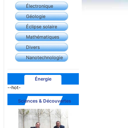
Électronique
Géologie
Éclipse solaire
Mathématiques
Divers
Nanotechnologie
Énergie
--hot-
Sciences & Découvertes