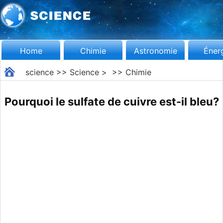
Home
Chimie
Astronomie
Éner
science
>>
Science
> >>
Chimie
Pourquoi le sulfate de cuivre est-il bleu?