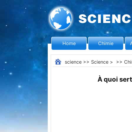
Home
Chimie
science
>>
Science
> >>
Chi
À quoi ser