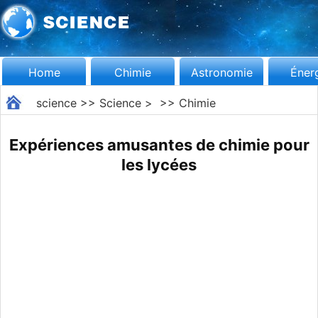
Home
Chimie
Astronomie
Éner
science
>>
Science
> >>
Chimie
Expériences amusantes de chimie pour
les lycées