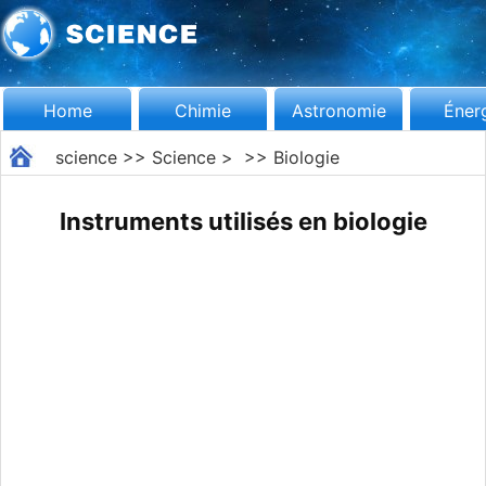
Home
Chimie
Astronomie
Éner
science
>>
Science
> >>
Biologie
Instruments utilisés en biologie