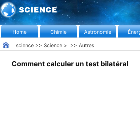
Home
Chimie
Astronomie
Éner
science
>>
Science
> >>
Autres
Comment calculer un test bilatéral