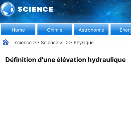
Home
Chimie
Astronomie
Éner
science
>>
Science
> >>
Physique
Définition d'une élévation hydraulique