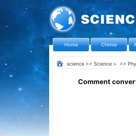
Home
Chimie
science
>>
Science
> >>
Phy
Comment converti