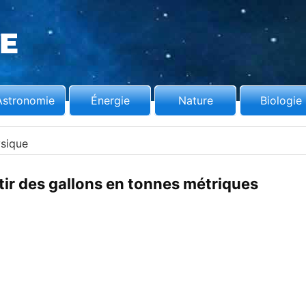
Astronomie
Énergie
Nature
Biologie
sique
r des gallons en tonnes métriques