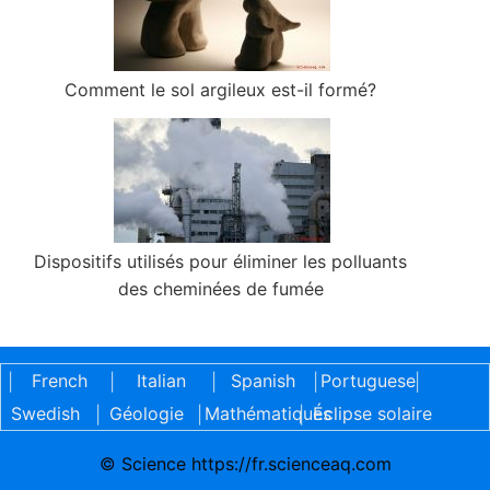
Comment le sol argileux est-il formé?
Dispositifs utilisés pour éliminer les polluants
des cheminées de fumée
French
Italian
Spanish
Portuguese
|
|
|
|
|
Swedish
Géologie
Mathématiques
Éclipse solaire
|
|
|
© Science https://fr.scienceaq.com