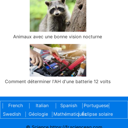
Animaux avec une bonne vision nocturne
Comment déterminer l'AH d'une batterie 12 volts
French
Italian
Spanish
Portuguese
|
|
|
|
|
Swedish
Géologie
Mathématiques
Éclipse solaire
|
|
|
© Science https://fr.scienceaq.com