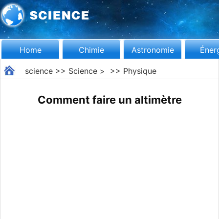
Home
Chimie
Astronomie
Éner
science
>>
Science
> >>
Physique
Comment faire un altimètre