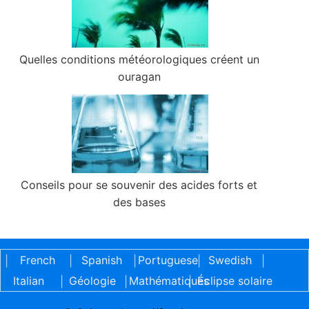
Quelles conditions météorologiques créent un
ouragan
Conseils pour se souvenir des acides forts et
des bases
French
Spanish
Portuguese
Swedish
|
|
|
|
|
Italian
Géologie
Mathématiques
Éclipse solaire
|
|
|