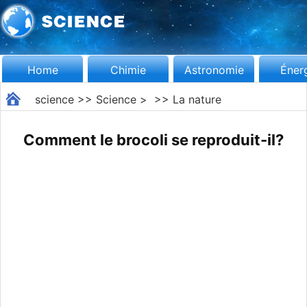
Home
Chimie
Astronomie
Éner
science
>>
Science
> >>
La nature
Comment le brocoli se reproduit-il?