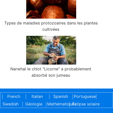
Types de maladies protozoaires dans les plantes
cultivées
Narwhal le chiot "Licorne" a probablement
absorbé son jumeau
French
Italian
Spanish
Portuguese
|
|
|
|
|
Swedish
Géologie
Mathématiques
Éclipse solaire
|
|
|