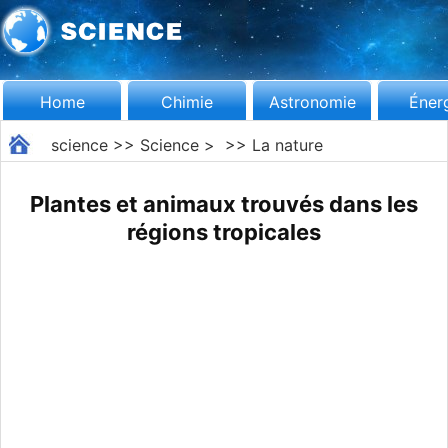
Home
Chimie
Astronomie
Éner
science
>>
Science
> >>
La nature
Plantes et animaux trouvés dans les
régions tropicales