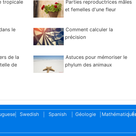
e tropicale
Parties reproductrices mâles
et femelles d'une fleur
dans le
Comment calculer la
précision
ers de la
Astuces pour mémoriser le
elle de
phylum des animaux
uguese
Swedish
Spanish
Géologie
Mathématique
É
|
|
|
|
|