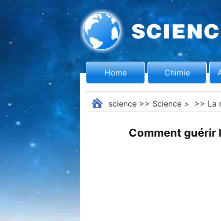
Home
Chimie
science
>>
Science
> >>
La 
Comment guérir la