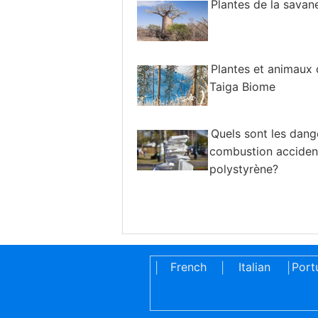
Plantes de la savan
Plantes et animaux 
Taiga Biome
Quels sont les dang
combustion accident
polystyrène?
French
Italian
Port
|
|
|