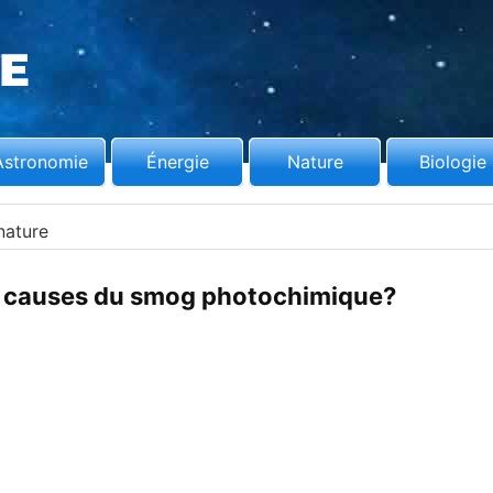
Astronomie
Énergie
Nature
Biologie
nature
es causes du smog photochimique?