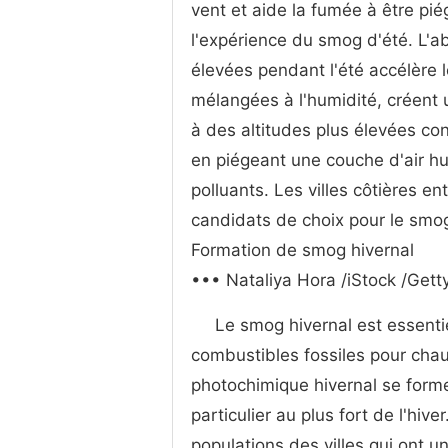
vent et aide la fumée à être pi
l'expérience du smog d'été. L'a
élevées pendant l'été accélère 
mélangées à l'humidité, créent 
à des altitudes plus élevées co
en piégeant une couche d'air hu
polluants. Les villes côtières 
candidats de choix pour le smog
Formation de smog hivernal
••• Nataliya Hora /iStock /Gett
Le smog hivernal est essentie
combustibles fossiles pour chau
photochimique hivernal se form
particulier au plus fort de l'hiv
populations des villes qui ont u