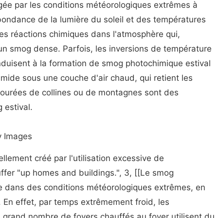
égée par les conditions météorologiques extrêmes à
bondance de la lumière du soleil et des températures
les réactions chimiques dans l'atmosphère qui,
un smog dense. Parfois, les inversions de température
nduisent à la formation de smog photochimique estival
mide sous une couche d'air chaud, qui retient les
entourées de collines ou de montagnes sont des
 estival.
y Images
llement créé par l'utilisation excessive de
ffer "up homes and buildings.", 3, [[Le smog
e dans des conditions météorologiques extrêmes, en
er. En effet, par temps extrêmement froid, les
n grand nombre de foyers chauffés au foyer utilisent du