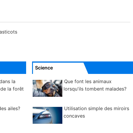
 asticots
Science
dans la
Que font les animaux
e la forêt
lorsqu'ils tombent malades?
es ailes?
Utilisation simple des miroirs
concaves