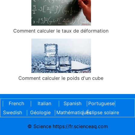
Comment calculer le taux de déformation
Comment calculer le poids d'un cube
French
Italian
Spanish
Portuguese
|
|
|
|
|
Swedish
Géologie
Mathématiques
Éclipse solaire
|
|
|
© Science https://fr.scienceaq.com