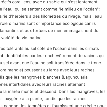
écifs coralliens, avec du sable qui s'est lentement
e l'eau, qui se sentent comme "le milieu de l'océan";
irie d'herbiers à des kilomètres du rivage, mais l'eau
biers marins sont d'importance écologique car ils
x lamantins et aux tortues de mer, emmagasinent du
 variété de vie marine.
s tolérants au sel côte de l'océan dans les climats
ont identifiables par leur enchevêtrement de racines qui
u sel avant que l'eau ne soit transférée dans le tronc.
ra mangle) poussent au large avec leurs racines
s que les mangroves blanches (Laguncularia
es intertidales avec leurs racines alternant
ue la marée monte et descend. Dans les mangroves, les
 l'oxygène à la plante, tandis que les racines
es pendant les tempêtes et fournissent une crèche pour