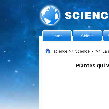
Home
Chimie
science
>>
Science
> >>
La 
Plantes qui v