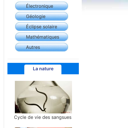
Électronique
Géologie
Éclipse solaire
Mathématiques
Autres
La nature
Cycle de vie des sangsues