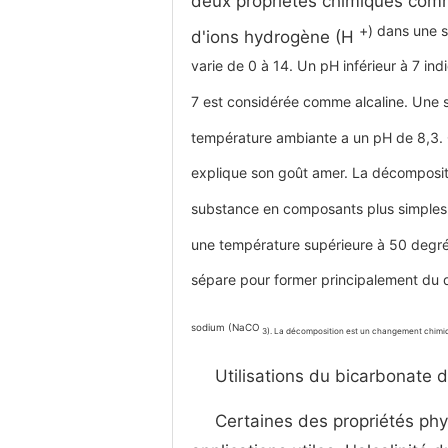
deux propriétés chimiques com
+) dans une s
d'ions hydrogène (H
varie de 0 à 14. Un pH inférieur à 7 in
7 est considérée comme alcaline. Une s
température ambiante a un pH de 8,3. C
explique son goût amer. La décompositi
substance en composants plus simples qu
une température supérieure à 50 degré
sépare pour former principalement du
sodium (NaCO
3). La décomposition est un changement chimi
Utilisations du bicarbonate 
Certaines des propriétés ph