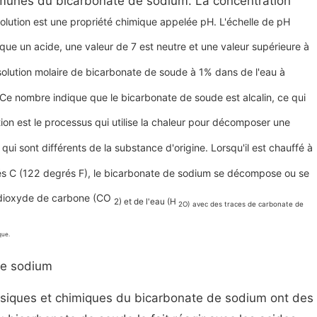
munes du bicarbonate de sodium. La concentration
olution est une propriété chimique appelée pH. L'échelle de pH
dique un acide, une valeur de 7 est neutre et une valeur supérieure à
olution molaire de bicarbonate de soude à 1% dans de l'eau à
e nombre indique que le bicarbonate de soude est alcalin, ce qui
on est le processus qui utilise la chaleur pour décomposer une
i sont différents de la substance d'origine. Lorsqu'il est chauffé à
s C (122 degrés F), le bicarbonate de sodium se décompose ou se
 dioxyde de carbone (CO
2) et de l'eau (H
2O) avec des traces de carbonate de
que.
de sodium
ysiques et chimiques du bicarbonate de sodium ont des