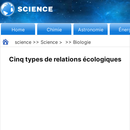
Home
Chimie
Astronomie
Éner
science
>>
Science
> >>
Biologie
Cinq types de relations écologiques