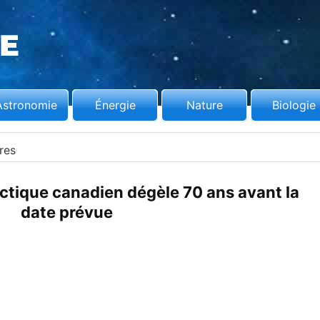
Astronomie
Énergie
Nature
Biologie
res
Arctique canadien dégèle 70 ans avant la
date prévue