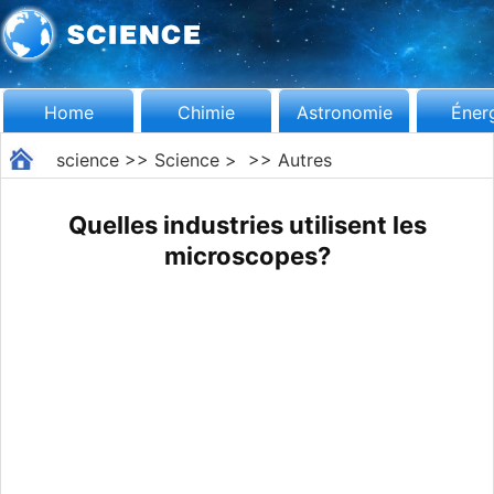
Home
Chimie
Astronomie
Éner
science
>>
Science
> >>
Autres
Quelles industries utilisent les
microscopes?