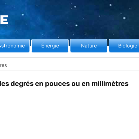
Astronomie
Énergie
Nature
Biologie
res
es degrés en pouces ou en millimètres