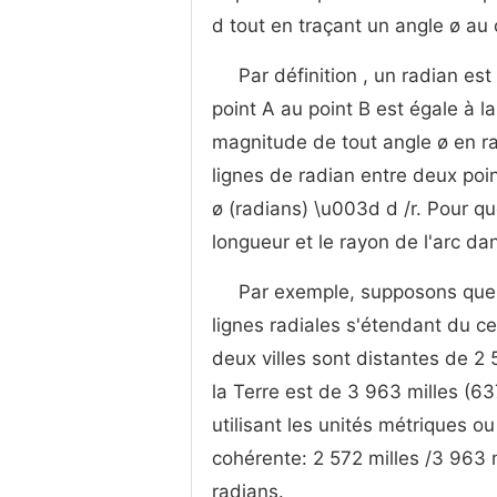
d tout en traçant un angle ø au 
Par définition , un radian est
point A au point B est égale à l
magnitude de tout angle ø en rad
lignes de radian entre deux poin
ø (radians) \u003d d /r. Pour q
longueur et le rayon de l'arc d
Par exemple, supposons que v
lignes radiales s'étendant du c
deux villes sont distantes de 2 
la Terre est de 3 963 milles (6
utilisant les unités métriques o
cohérente: 2 572 milles /3 963
radians.