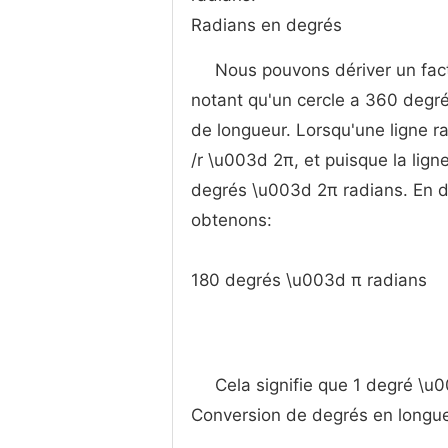
Radians en degrés
Nous pouvons dériver un fact
notant qu'un cercle a 360 degré
de longueur. Lorsqu'une ligne rad
/r \u003d 2π, et puisque la lig
degrés \u003d 2π radians. En di
obtenons:
180 degrés \u003d π radians
Cela signifie que 1 degré \u
Conversion de degrés en longue