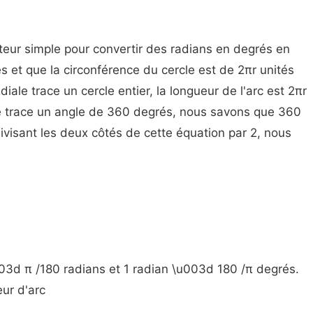
eur simple pour convertir des radians en degrés en
s et que la circonférence du cercle est de 2πr unités
iale trace un cercle entier, la longueur de l'arc est 2πr
ne trace un angle de 360 degrés, nous savons que 360
visant les deux côtés de cette équation par 2, nous
003d π /180 radians et 1 radian \u003d 180 /π degrés.
ur d'arc