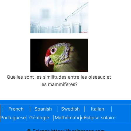
Quelles sont les similitudes entre les oiseaux et
les mammifères?
French
Spanish
Swedish
Italian
|
|
|
|
|
Portuguese
Géologie
Mathématiques
Éclipse solaire
|
|
|