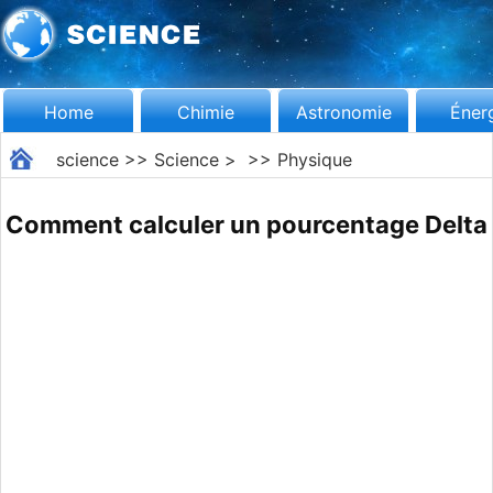
Home
Chimie
Astronomie
Éner
science
>>
Science
> >>
Physique
Comment calculer un pourcentage Delta