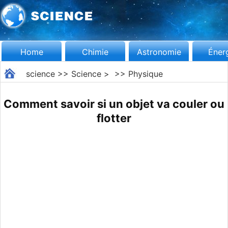
Home
Chimie
Astronomie
Éner
science
>>
Science
> >>
Physique
Comment savoir si un objet va couler ou
flotter