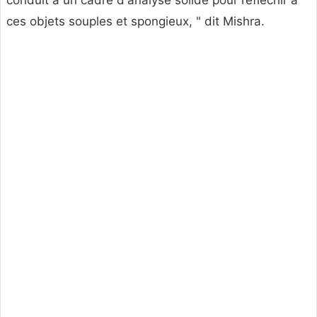
conduit à un cadre d'analyse solide pour réfléchir à
ces objets souples et spongieux, " dit Mishra.