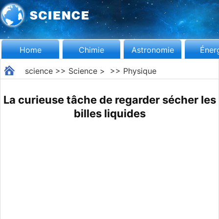
Home
Chimie
Astronomie
Éner
science
>>
Science
> >>
Physique
La curieuse tâche de regarder sécher les
billes liquides