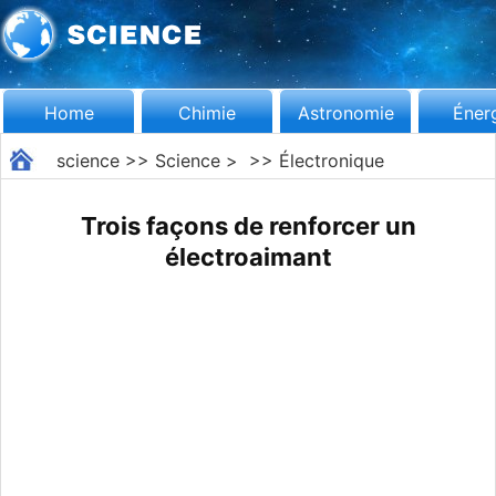
Home
Chimie
Astronomie
Éner
science
>>
Science
> >>
Électronique
Trois façons de renforcer un
électroaimant