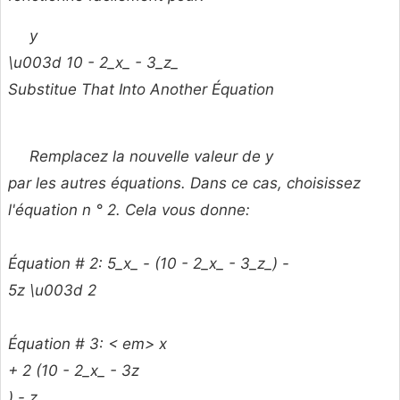
y
\u003d 10 - 2_x_ - 3_z_
Substitue That Into Another Équation
Remplacez la nouvelle valeur de
y
par les autres équations. Dans ce cas, choisissez
l'équation n ° 2. Cela vous donne:
Équation # 2: 5_x_ - (10 - 2_x_ - 3_z_)
-
5z \u003d 2
Équation # 3: < em> x
+ 2 (10 - 2_x_ -
3z
) -
z