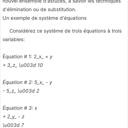
nouvel ensemble d'astuces, à savoir les techniques
d'élimination ou de substitution.
Un exemple de système d'équations
Considérez ce système de trois équations à trois
variables:
Équation # 1: 2_x_ +
y
+ 3_z_ \u003d 10
Équation # 2: 5_x_ -
y
- 5_z_ \u003d 2
Équation # 3:
x
+ 2_y_ -
z
\u003d 7