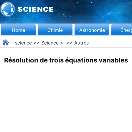
Home
Chimie
Astronomie
Éner
science
>>
Science
> >>
Autres
Résolution de trois équations variables