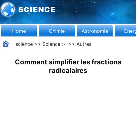
Home
Chimie
Astronomie
Éner
science
>>
Science
> >>
Autres
Comment simplifier les fractions
radicalaires