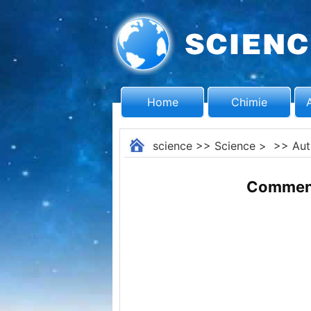
Home
Chimie
science
>>
Science
> >>
Aut
Comment 