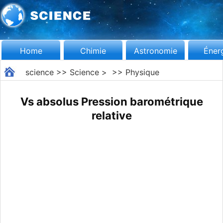
Home
Chimie
Astronomie
Éner
science
>>
Science
> >>
Physique
Vs absolus Pression barométrique
relative