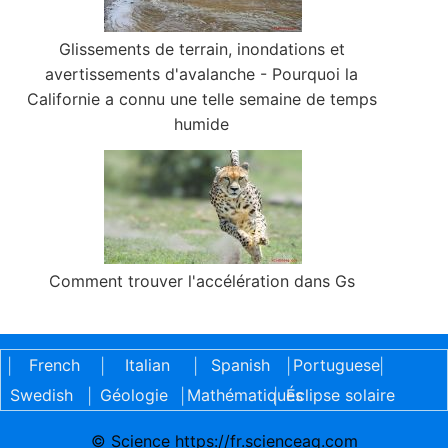
Glissements de terrain, inondations et
avertissements d'avalanche - Pourquoi la
Californie a connu une telle semaine de temps
humide
Comment trouver l'accélération dans Gs
French
Italian
Spanish
Portuguese
|
|
|
|
|
Swedish
Géologie
Mathématiques
Éclipse solaire
|
|
|
© Science https://fr.scienceaq.com